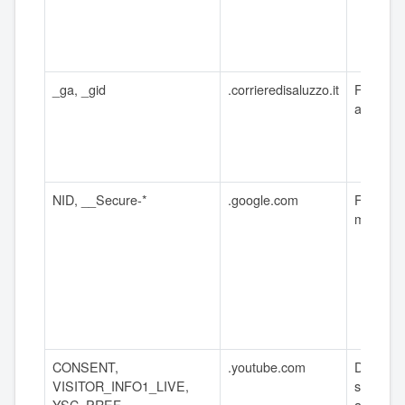
_ga, _gid
.corrieredisaluzzo.it
Fino a 2
anni
NID, __Secure-*
.google.com
Fino a 6
mesi
CONSENT,
.youtube.com
Da
VISITOR_INFO1_LIVE,
sessione
YSC, PREF
a 2 anni