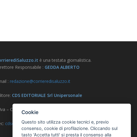
rrierediSaluzzo.it
è una testata giornalistica.
rettore Responsabile :
GEDDA ALBERTO
ail :
redazione@corrieredisaluzzo.it
itore:
CDS EDITORIALE Srl Unipersonale
.Iva – CF – Reg. Imprese CN 03733570042
Cookie
Questo sito utilizza cookie tecnici e, previo
ec:
cdseditoriale@pec.it
consenso, cookie di profilazione. Cliccando sul
tasto 'Accetta tutti' si presta il consenso alla