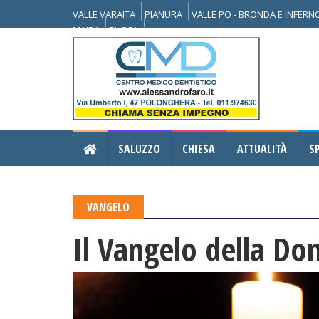
VALLE VARAITA
PIANURA
VALLE PO - BRONDA E INFER
MAIRA
BUSCA
SALUZZO
CHIESA
ATTUALITÀ
S
VANGELO
Il Vangelo della Do