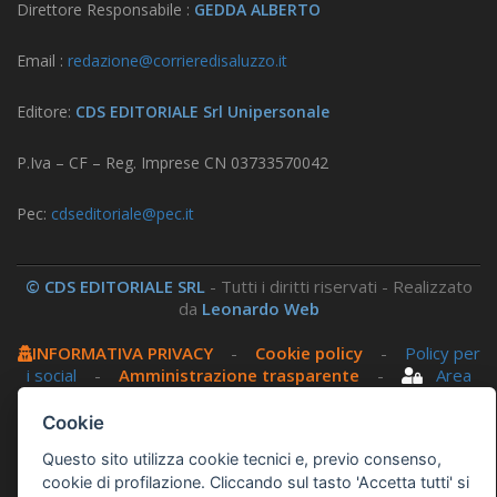
Direttore Responsabile :
GEDDA ALBERTO
Email :
redazione@corrieredisaluzzo.it
Editore:
CDS EDITORIALE Srl Unipersonale
P.Iva – CF – Reg. Imprese CN 03733570042
Pec:
cdseditoriale@pec.it
© CDS EDITORIALE SRL
- Tutti i diritti riservati - Realizzato
da
Leonardo Web
INFORMATIVA PRIVACY
-
Cookie policy
-
Policy per
i social
-
Amministrazione trasparente
-
Area
riservata
Cookie
Questo sito utilizza, nella versione per UTENTI CON
Questo sito utilizza cookie tecnici e, previo consenso,
DISLESSIA,
Biancoenero ®
, una font italiana ad Alta
cookie di profilazione. Cliccando sul tasto 'Accetta tutti' si