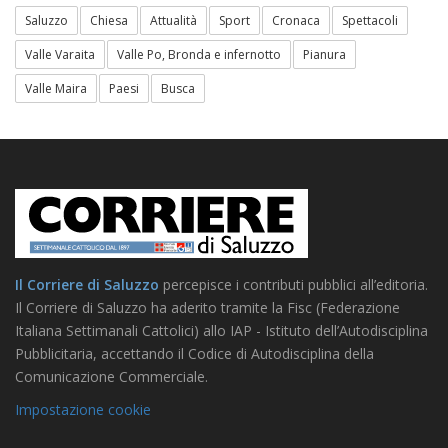
Saluzzo
Chiesa
Attualità
Sport
Cronaca
Spettacoli
Valle Varaita
Valle Po, Bronda e infernotto
Pianura
Valle Maira
Paesi
Busca
Il Corriere di Saluzzo
percepisce i contributi pubblici all’editoria.
Il Corriere di Saluzzo ha aderito tramite la Fisc (Federazione
Italiana Settimanali Cattolici) allo IAP - Istituto dell’Autodisciplina
Pubblicitaria, accettando il Codice di Autodisciplina della
Comunicazione Commerciale.
Impostazione cookie