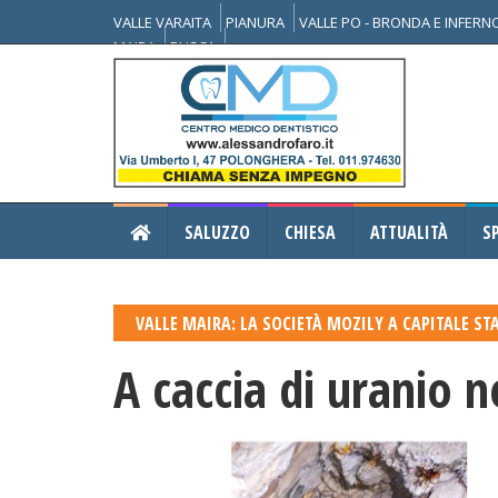
VALLE VARAITA
PIANURA
VALLE PO - BRONDA E INFER
MAIRA
BUSCA
SALUZZO
CHIESA
ATTUALITÀ
S
VALLE MAIRA: LA SOCIETÀ MOZILY A CAPITALE STA
A caccia di uranio ne