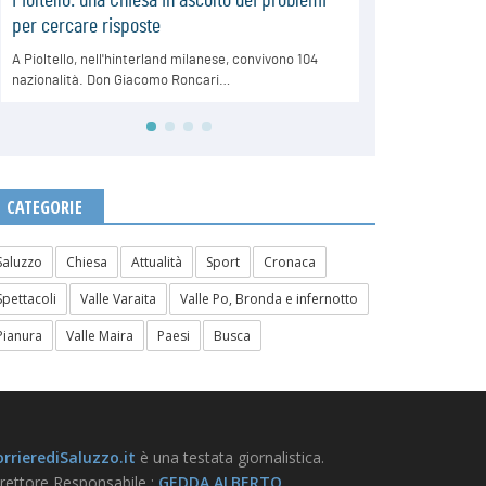
CATEGORIE
Saluzzo
Chiesa
Attualità
Sport
Cronaca
Spettacoli
Valle Varaita
Valle Po, Bronda e infernotto
Pianura
Valle Maira
Paesi
Busca
rrierediSaluzzo.it
è una testata giornalistica.
rettore Responsabile :
GEDDA ALBERTO