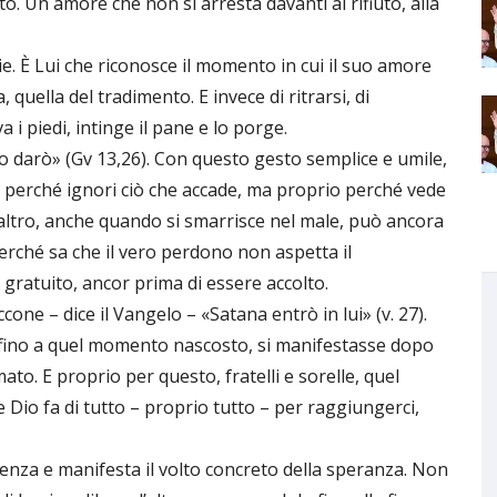
o. Un amore che non si arresta davanti al rifiuto, alla
ie. È Lui che riconosce il momento in cui il suo amore
 quella del tradimento. E invece di ritrarsi, di
 i piedi, intinge il pane e lo porge.
elo darò» (Gv 13,26). Con questo gesto semplice e umile,
 perché ignori ciò che accade, ma proprio perché vede
’altro, anche quando si smarrisce nel male, può ancora
Perché sa che il vero perdono non aspetta il
gratuito, ancor prima di essere accolto.
ne – dice il Vangelo – «Satana entrò in lui» (v. 27).
, fino a quel momento nascosto, si manifestasse dopo
to. E proprio per questo, fratelli e sorelle, quel
e Dio fa di tutto – proprio tutto – per raggiungerci,
potenza e manifesta il volto concreto della speranza. Non