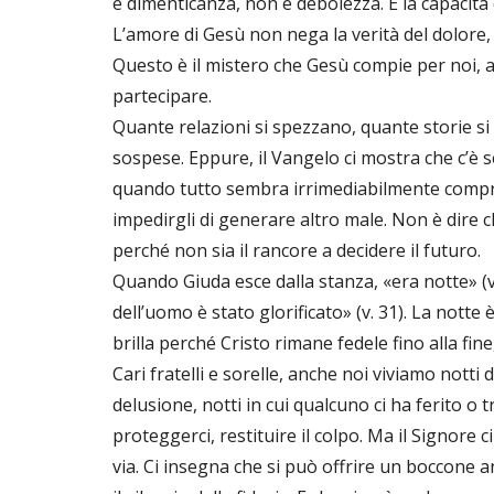
è dimenticanza, non è debolezza. È la capacità di
L’amore di Gesù non nega la verità del dolore, 
Questo è il mistero che Gesù compie per noi, a
partecipare.
Quante relazioni si spezzano, quante storie s
sospese. Eppure, il Vangelo ci mostra che c’
quando tutto sembra irrimediabilmente compr
impedirgli di generare altro male. Non è dire c
perché non sia il rancore a decidere il futuro.
Quando Giuda esce dalla stanza, «era notte» (v.
dell’uomo è stato glorificato» (v. 31). La notte 
brilla perché Cristo rimane fedele fino alla fine
Cari fratelli e sorelle, anche noi viviamo notti 
delusione, notti in cui qualcuno ci ha ferito o 
proteggerci, restituire il colpo. Ma il Signore 
via. Ci insegna che si può offrire un boccone an