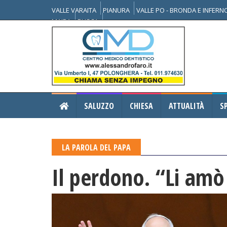
VALLE VARAITA
PIANURA
VALLE PO - BRONDA E INFER
MAIRA
BUSCA
SALUZZO
CHIESA
ATTUALITÀ
S
LA PAROLA DEL PAPA
Il perdono. “Li amò 