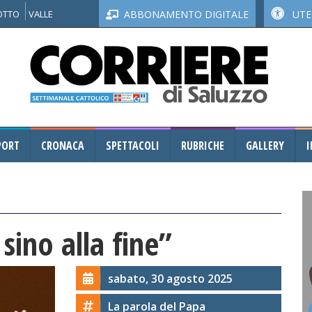
NOTTO
VALLE
ABBONAMENTO DIGITALE
UTEN
PORT
CRONACA
SPETTACOLI
RUBRICHE
GALLERY
I
sino alla fine”
sabato, 30 agosto 2025
La parola del Papa