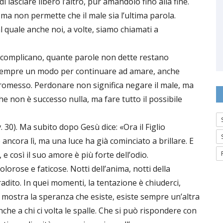
 lasciare libero l’altro, pur amandolo fino alla fine.
ma non permette che il male sia l’ultima parola.
l quale anche noi, a volte, siamo chiamati a
i complicano, quante parole non dette restano
è sempre un modo per continuare ad amare, anche
omesso. Perdonare non significa negare il male, ma
he non è successo nulla, ma fare tutto il possibile
 30). Ma subito dopo Gesù dice: «Ora il Figlio
è ancora lì, ma una luce ha già cominciato a brillare. E
, e così il suo amore è più forte dell’odio.
dolorose e faticose. Notti dell’anima, notti della
tradito. In quei momenti, la tentazione è chiuderci,
ci mostra la speranza che esiste, esiste sempre un’altra
che a chi ci volta le spalle. Che si può rispondere con