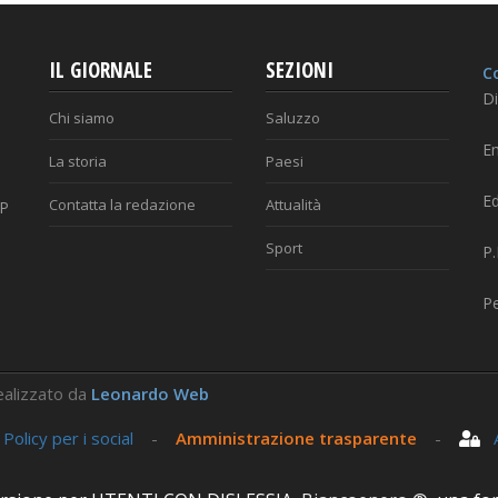
IL GIORNALE
SEZIONI
Co
Di
Chi siamo
Saluzzo
Em
La storia
Paesi
Ed
Contatta la redazione
Attualità
AP
Sport
P
P
 Realizzato da
Leonardo Web
-
Policy per i social
-
Amministrazione trasparente
-
Ar