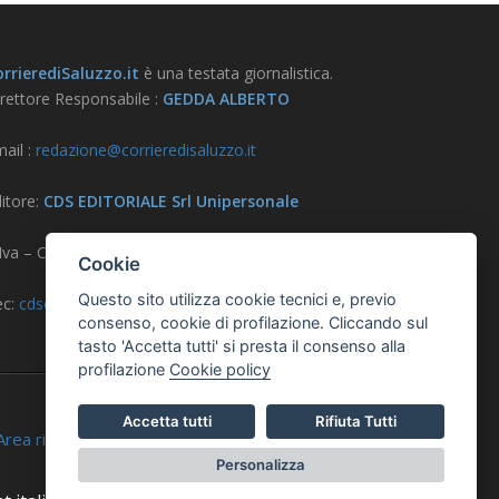
rrierediSaluzzo.it
è una testata giornalistica.
rettore Responsabile :
GEDDA ALBERTO
ail :
redazione@corrieredisaluzzo.it
itore:
CDS EDITORIALE Srl Unipersonale
.Iva – CF – Reg. Imprese CN 03733570042
Cookie
Questo sito utilizza cookie tecnici e, previo
ec:
cdseditoriale@pec.it
consenso, cookie di profilazione. Cliccando sul
tasto 'Accetta tutti' si presta il consenso alla
profilazione
Cookie policy
Accetta tutti
Rifiuta Tutti
ea riservata
Personalizza