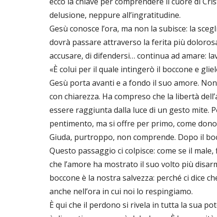
ecco la chiave per comprendere il cuore di Crist
delusione, neppure all’ingratitudine.
Gesù conosce l’ora, ma non la subisce: la scegl
dovrà passare attraverso la ferita più dolorosa,
accusare, di difendersi… continua ad amare: lava
«È colui per il quale intingerò il boccone e gli
Gesù porta avanti e a fondo il suo amore. Non
con chiarezza. Ha compreso che la libertà dell
essere raggiunta dalla luce di un gesto mite. 
pentimento, ma si offre per primo, come dono 
Giuda, purtroppo, non comprende. Dopo il bocco
Questo passaggio ci colpisce: come se il male
che l’amore ha mostrato il suo volto più disarma
boccone è la nostra salvezza: perché ci dice ch
anche nell’ora in cui noi lo respingiamo.
È qui che il perdono si rivela in tutta la sua 