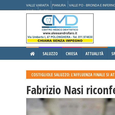
VALLE VARAITA
PIANURA
VALLE PO - BRONDA E INFER
MAIRA
BUSCA
SALUZZO
CHIESA
ATTUALITÀ
S
COSTIGLIOLE SALUZZO: L’AFFLUENZA FINALE SI AT
Fabrizio Nasi ricon