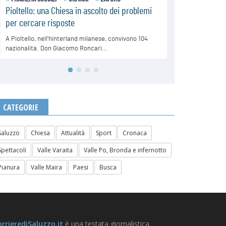
CATEGORIE
Saluzzo
Chiesa
Attualità
Sport
Cronaca
Spettacoli
Valle Varaita
Valle Po, Bronda e infernotto
Pianura
Valle Maira
Paesi
Busca
rrierediSaluzzo.it
è una testata giornalistica.