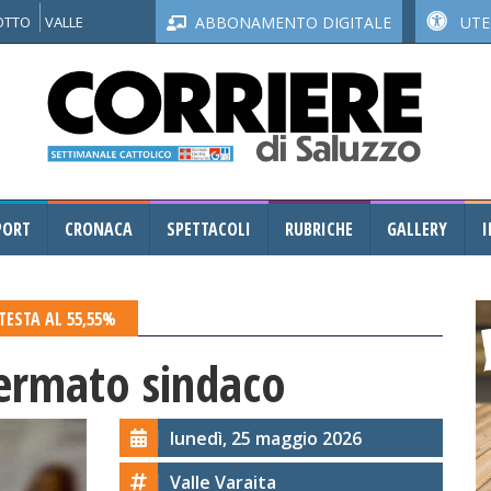
NOTTO
VALLE
ABBONAMENTO DIGITALE
UTEN
PORT
CRONACA
SPETTACOLI
RUBRICHE
GALLERY
I
TESTA AL 55,55%
fermato sindaco
lunedì, 25 maggio 2026
Valle Varaita