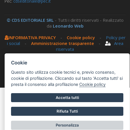
Pec:
cdseditoriale@pec.it
© CDS EDITORIALE SRL
- Tutti i diritti riservati - Realizzato
da
Leonardo Web
INFORMATIVA PRIVACY
-
Cookie policy
-
Policy per
i social
-
Amministrazione trasparente
-
Area
riservata
Cookie
Questo sito utilizza, nella versione per UTENTI CON
DISLESSIA,
Biancoenero ®
, una font italiana ad Alta
Questo sito utilizza cookie tecnici e, previo consenso,
Leggibilità.
cookie di profilazione. Cliccando sul tasto 'Accetta tutti' si
presta il consenso alla profilazione
Cookie policy
Accetta tutti
Rifiuta Tutti
Personalizza