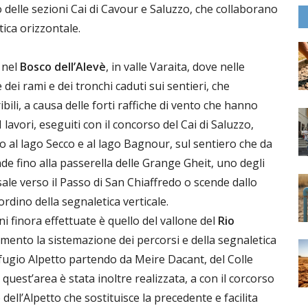
delle sezioni Cai di Cavour e Saluzzo, che collaborano
ica orizzontale.
 nel
Bosco dell’Alevè
, in valle Varaita, dove nelle
dei rami e dei tronchi caduti sui sentieri, che
ibili, a causa delle forti raffiche di vento che hanno
 lavori, eseguiti con il concorso del Cai di Saluzzo,
so al lago Secco e al lago Bagnour, sul sentiero che da
e fino alla passerella delle Grange Gheit, uno degli
sale verso il Passo di San Chiaffredo o scende dallo
rdino della segnaletica verticale.
i finora effettuate è quello del vallone del
Rio
tamento la sistemazione dei percorsi e della segnaletica
rifugio Alpetto partendo da Meire Dacant, del Colle
quest’area è stata inoltre realizzata, a con il corcorso
dell’Alpetto che sostituisce la precedente e facilita