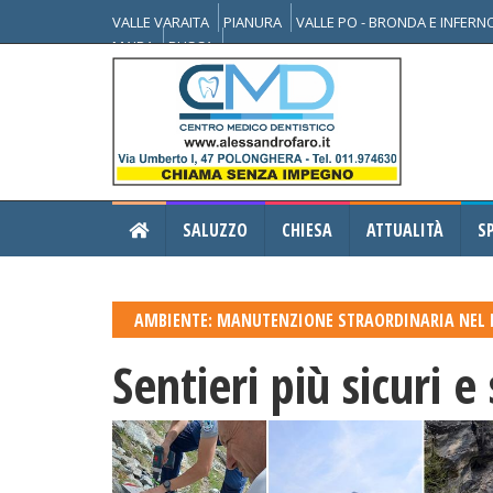
VALLE VARAITA
PIANURA
VALLE PO - BRONDA E INFER
MAIRA
BUSCA
SALUZZO
CHIESA
ATTUALITÀ
S
AMBIENTE: MANUTENZIONE STRAORDINARIA NEL 
Sentieri più sicuri 