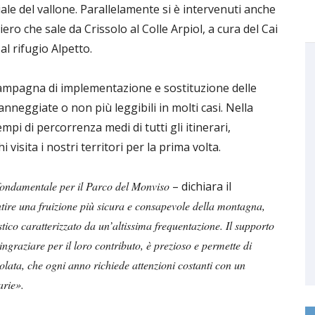
iale del vallone. Parallelamente si è intervenuti anche
ero che sale da Crissolo al Colle Arpiol, a cura del Cai
al rifugio Alpetto.
ampagna di implementazione e sostituzione delle
anneggiate o non più leggibili in molti casi. Nella
empi di percorrenza medi di tutti gli itinerari,
isita i nostri territori per la prima volta.
 fondamentale per il Parco del Monviso
– dichiara il
ntire una fruizione più sicura e consapevole della montagna,
ico caratterizzato da un’altissima frequentazione. Il supporto
ngraziare per il loro contributo, è prezioso e permette di
olata, che ogni anno richiede attenzioni costanti con un
arie».