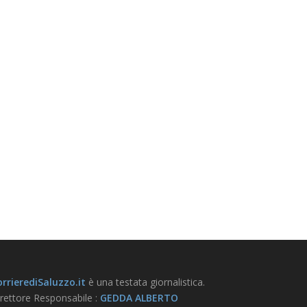
rrierediSaluzzo.it
è una testata giornalistica.
rettore Responsabile :
GEDDA ALBERTO