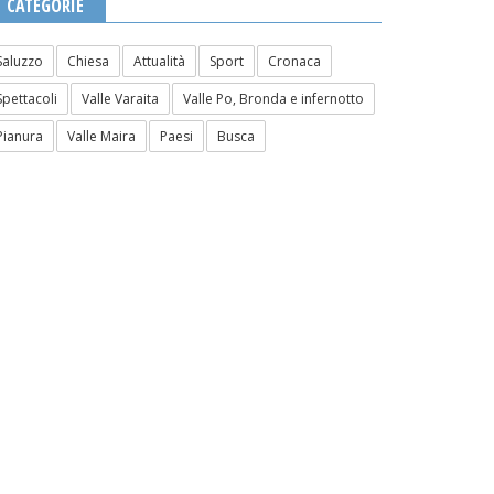
CATEGORIE
Saluzzo
Chiesa
Attualità
Sport
Cronaca
Spettacoli
Valle Varaita
Valle Po, Bronda e infernotto
Pianura
Valle Maira
Paesi
Busca