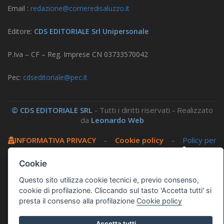
Email :
redazione@corrieredisaluzzo.it
Editore:
CDS EDITORIALE Srl Unipersonale
P.Iva – CF – Reg. Imprese CN 03733570042
Pec:
cdseditoriale@pec.it
© CDS EDITORIALE SRL
- Tutti i diritti riservati - Realizzato
da
Leonardo Web
INFORMATIVA PRIVACY
-
Cookie policy
-
Policy per
i social
-
Amministrazione trasparente
-
Area
riservata
Cookie
Questo sito utilizza cookie tecnici e, previo consenso,
Questo sito utilizza, nella versione per UTENTI CON
cookie di profilazione. Cliccando sul tasto 'Accetta tutti' si
DISLESSIA,
Biancoenero ®
, una font italiana ad Alta
presta il consenso alla profilazione
Cookie policy
Leggibilità.
Accetta tutti