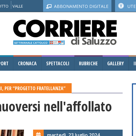
NOTTO
VALLE
ABBONAMENTO DIGITALE
UTEN
PORT
CRONACA
SPETTACOLI
RUBRICHE
GALLERY
I
NI, PER “PROGETTO FRATELLANZA”
uoversi nell'affollato
martedì, 23 luglio 2024