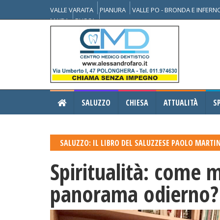
VALLE VARAITA
PIANURA
VALLE PO - BRONDA E INFER
MAIRA
BUSCA
SALUZZO
CHIESA
ATTUALITÀ
S
SALUZZO: IL LIBRO DEL SALUZZESE PAOLO MARTI
Spiritualità: come m
panorama odierno?