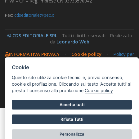
P.Iva – CF – Reg. Imprese CN 03733570042
Pec:
cdseditoriale@pec.it
© CDS EDITORIALE SRL
- Tutti i diritti riservati - Realizzato
da
Leonardo Web
INFORMATIVA PRIVACY
-
Cookie policy
-
Policy per
i social
-
Amministrazione trasparente
-
Area
riservata
Cookie
Questo sito utilizza cookie tecnici e, previo consenso,
Questo sito utilizza, nella versione per UTENTI CON
cookie di profilazione. Cliccando sul tasto 'Accetta tutti' si
DISLESSIA,
Biancoenero ®
, una font italiana ad Alta
presta il consenso alla profilazione
Cookie policy
Leggibilità.
Accetta tutti
Rifiuta Tutti
Personalizza