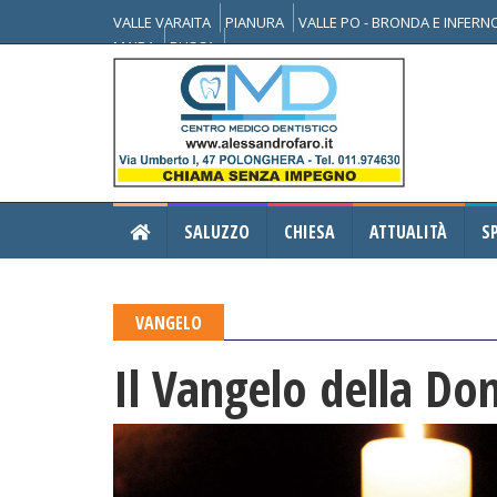
VALLE VARAITA
PIANURA
VALLE PO - BRONDA E INFER
MAIRA
BUSCA
SALUZZO
CHIESA
ATTUALITÀ
S
VANGELO
Il Vangelo della Do