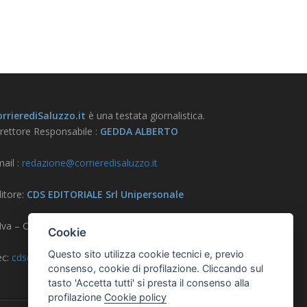
rrierediSaluzzo.it
è una testata giornalistica.
rettore Responsabile :
GEDDA ALBERTO
ail :
redazione@corrieredisaluzzo.it
itore:
CDS EDITORIALE Srl Unipersonale
.Iva – CF – Reg. Imprese CN 03733570042
Cookie
Questo sito utilizza cookie tecnici e, previo
ec:
cdseditoriale@pec.it
consenso, cookie di profilazione. Cliccando sul
tasto 'Accetta tutti' si presta il consenso alla
profilazione
Cookie policy