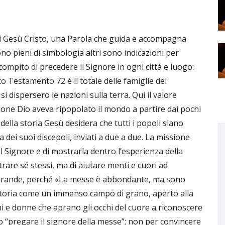
 di Gesù Cristo, una Parola che guida e accompagna
ono pieni di simbologia altri sono indicazioni per
l compito di precedere il Signore in ogni città e luogo:
ico Testamento 72 è il totale delle famiglie dei
si dispersero le nazioni sulla terra. Qui il valore
zione Dio aveva ripopolato il mondo a partire dai pochi
a della storia Gesù desidera che tutti i popoli siano
a dei suoi discepoli, inviati a due a due. La missione
el Signore e di mostrarla dentro l’esperienza della
trare sé stessi, ma di aiutare menti e cuori ad
è grande, perché «La messe è abbondante, ma sono
 storia come un immenso campo di grano, aperto alla
ini e donne che aprano gli occhi del cuore a riconoscere
rio “pregare il signore della messe”; non per convincere