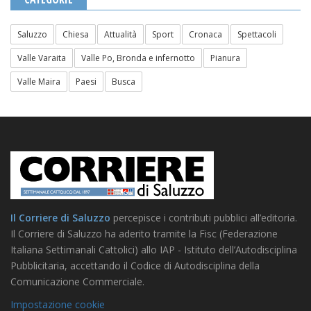
Saluzzo
Chiesa
Attualità
Sport
Cronaca
Spettacoli
Valle Varaita
Valle Po, Bronda e infernotto
Pianura
Valle Maira
Paesi
Busca
Il Corriere di Saluzzo
percepisce i contributi pubblici all’editoria.
Il Corriere di Saluzzo ha aderito tramite la Fisc (Federazione
Italiana Settimanali Cattolici) allo IAP - Istituto dell’Autodisciplina
Pubblicitaria, accettando il Codice di Autodisciplina della
Comunicazione Commerciale.
Impostazione cookie