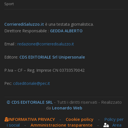
Sport
CorrierediSaluzzo.it
è una testata giornalistica.
Direttore Responsabile :
GEDDA ALBERTO
Email :
redazione@corrieredisaluzzo.it
Editore:
CDS EDITORIALE Srl Unipersonale
P.Iva – CF – Reg. Imprese CN 03733570042
Pec:
cdseditoriale@pec.it
© CDS EDITORIALE SRL
- Tutti i diritti riservati - Realizzato
da
Leonardo Web
INFORMATIVA PRIVACY
-
Cookie policy
-
Policy per
i social
-
Amministrazione trasparente
-
Area