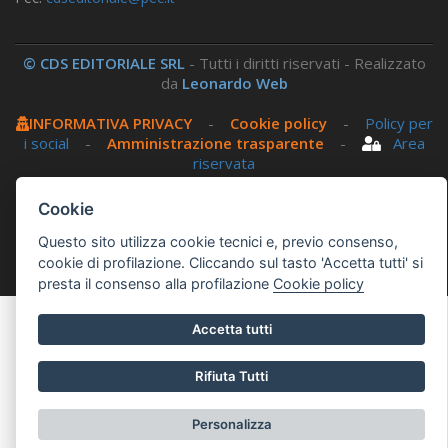
© CDS EDITORIALE SRL
- Tutti i diritti riservati - Realizzato
da
Leonardo Web
INFORMATIVA PRIVACY
-
Cookie policy
-
Policy per
i social
-
Amministrazione trasparente
-
Area
riservata
Cookie
Questo sito utilizza, nella versione per UTENTI CON
DISLESSIA,
Biancoenero ®
, una font italiana ad Alta
Questo sito utilizza cookie tecnici e, previo consenso,
Leggibilità.
cookie di profilazione. Cliccando sul tasto 'Accetta tutti' si
presta il consenso alla profilazione
Cookie policy
Accetta tutti
Rifiuta Tutti
Personalizza