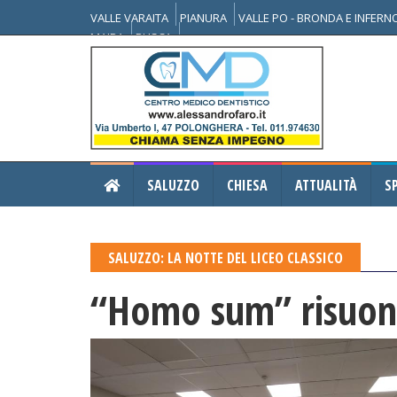
VALLE VARAITA
PIANURA
VALLE PO - BRONDA E INFER
MAIRA
BUSCA
SALUZZO
CHIESA
ATTUALITÀ
S
SALUZZO: LA NOTTE DEL LICEO CLASSICO
“Homo sum” risuona