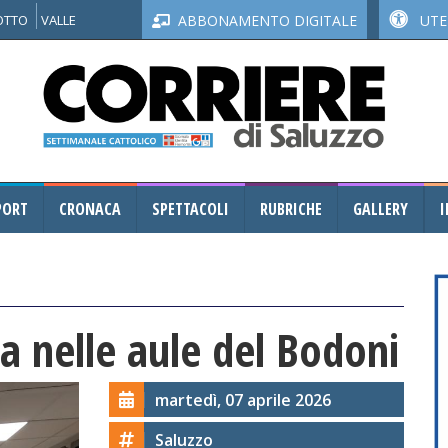
NOTTO
VALLE
ABBONAMENTO DIGITALE
UTEN
PORT
CRONACA
SPETTACOLI
RUBRICHE
GALLERY
I
 nelle aule del Bodoni
martedì, 07 aprile 2026
Saluzzo