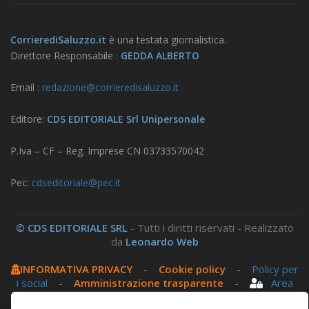
CorrierediSaluzzo.it
è una testata giornalistica.
Direttore Responsabile :
GEDDA ALBERTO
Email :
redazione@corrieredisaluzzo.it
Editore:
CDS EDITORIALE Srl Unipersonale
P.Iva – CF – Reg. Imprese CN 03733570042
Pec:
cdseditoriale@pec.it
© CDS EDITORIALE SRL
- Tutti i diritti riservati - Realizzato
da
Leonardo Web
INFORMATIVA PRIVACY
-
Cookie policy
-
Policy per
i social
-
Amministrazione trasparente
-
Area
riservata