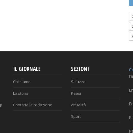
IL GIORNALE
SEZIONI
Co
Di
Chi siamo
Saluzzo
Em
La storia
Paesi
Ed
Contatta la redazione
Attualità
AP
Sport
P
P