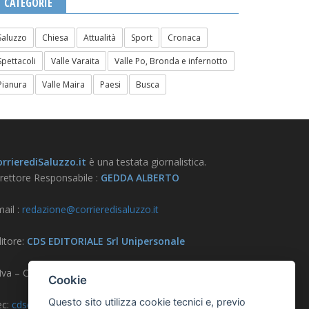
CATEGORIE
Saluzzo
Chiesa
Attualità
Sport
Cronaca
Spettacoli
Valle Varaita
Valle Po, Bronda e infernotto
Pianura
Valle Maira
Paesi
Busca
rrierediSaluzzo.it
è una testata giornalistica.
rettore Responsabile :
GEDDA ALBERTO
ail :
redazione@corrieredisaluzzo.it
itore:
CDS EDITORIALE Srl Unipersonale
.Iva – CF – Reg. Imprese CN 03733570042
Cookie
Questo sito utilizza cookie tecnici e, previo
ec:
cdseditoriale@pec.it