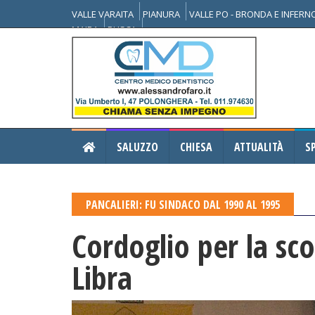
VALLE VARAITA
PIANURA
VALLE PO - BRONDA E INFER
MAIRA
BUSCA
SALUZZO
CHIESA
ATTUALITÀ
S
PANCALIERI: FU SINDACO DAL 1990 AL 1995
Cordoglio per la s
Libra