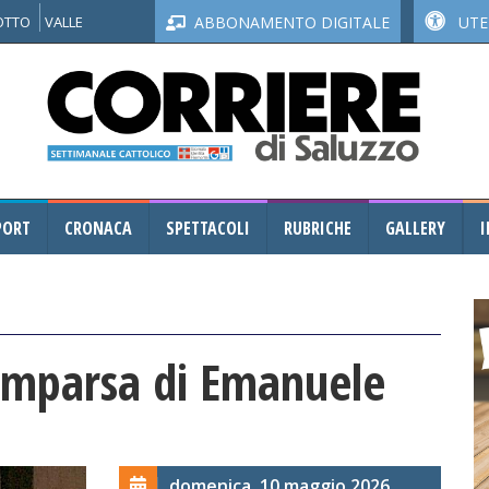
NOTTO
VALLE
ABBONAMENTO DIGITALE
UTEN
PORT
CRONACA
SPETTACOLI
RUBRICHE
GALLERY
I
comparsa di Emanuele
domenica, 10 maggio 2026