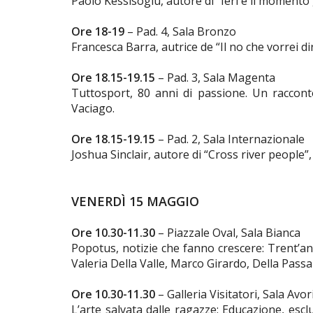
Paolo Kessisoglu, autore di “Ieri è il momento 
Ore 18-19
– Pad. 4, Sala Bronzo
Francesca Barra, autrice de “Il no che vorrei dir
Ore 18.15-19.15
– Pad. 3, Sala Magenta
Tuttosport, 80 anni di passione. Un raccon
Vaciago.
Ore 18.15-19.15
– Pad. 2, Sala Internazionale
Joshua Sinclair, autore di “Cross river people
VENERDÌ 15 MAGGIO
Ore 10.30-11.30
– Piazzale Oval, Sala Bianca
Popotus, notizie che fanno crescere: Trent’ann
Valeria Della Valle, Marco Girardo, Della Passa
Ore 10.30-11.30
– Galleria Visitatori, Sala Avor
L’arte salvata dalle ragazze: Educazione, escl