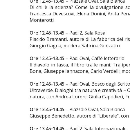
Ore 12.45-13.45
– Piazzale Oval, Sala Bianca
Di chi è la scienza? Come la divulgazione sci
Francesca Devescovi, Elena Donini, Anita Pen
Monterotti.
Ore 12.45-13.45
– Pad. 2, Sala Rosa
Placido Bramanti, autore di La fabbrica dei r
Giorgio Gagna, modera Sabrina Gonzatto.
Ore 12.45-13.45
– Pad. Oval, Caffè letterario
Il diavolo in tasca, il libro tra le mani. Tra 
Bona, Giuseppe Iannacone, Carlo Verdelli; mo
Ore 12.45-13.45
– Pad. Oval, Bosco degli Scritt
Ultraverde. Dialoghi tra natura e creatività – O
natura; con Andrea Loreni, Giulia Capodieci, 
Ore 13.45-14.45
– Piazzale Oval, Sala Bianca
Giuseppe Benedetto, autore di “Liberale”, co
Ore 13.45-14.45
– Pad. 2, Sala Internazionale