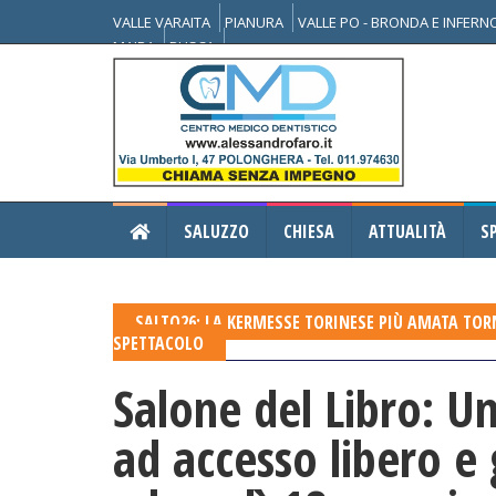
VALLE VARAITA
PIANURA
VALLE PO - BRONDA E INFER
MAIRA
BUSCA
SALUZZO
CHIESA
ATTUALITÀ
S
SALTO26: LA KERMESSE TORINESE PIÙ AMATA TOR
SPETTACOLO
Salone del Libro: Un
ad accesso libero e 