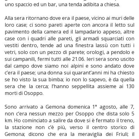
uno spaccio ed un bar, una tenda adibita a chiesa.
Alla sera ritornano dove era il paese, vicino ai muri delle
loro case; ci sono pareti aperte con ancora il letto sul
pavimento della camera ed il lampadario appeso, altre
case con i quadri alle pareti, gli armadi squarciati con
vestiti dentro, tende ad una finestra lassù con tutti i
vetri, solo con un pezzo di parete; orologi, a pendolo e
sui campanili, fermi tutti alle 21.06. Ieri sera sono uscito
dal campo dove siamo noi alpini e sono andato dove
c’era il paese; una donna sui quarant’anni mi ha chiesto
se ho visto la sua bimba; io non lo sapevo, è da quella
sera che la cerca; l’hanno seppellita assieme ai 130
morti di Osoppo.
Sono arrivato a Gemona domenica 1° agosto, alle 7,
non c’era nessun mezzo per Osoppo che dista solo 5
km. Ho cominciato a salire da dove si è fermato il treno,
la stazione non c’è più, verso il centro storico di
Gemona; dicono che era la meraviglia dei Friuli; il