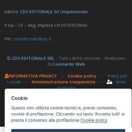
Editore:
CDS EDITORIALE Srl Unipersonale
P.Iva – CF – Reg. Imprese CN 03733570042
Pec:
cdseditoriale@pec.it
© CDS EDITORIALE SRL
- Tutti i diritti riservati - Realizzato
da
Leonardo Web
INFORMATIVA PRIVACY
-
Cookie policy
-
Policy per
i social
-
Amministrazione trasparente
-
Area
riservata
Cookie
Questo sito utilizza, nella versione per UTENTI CON
Questo sito utilizza cookie tecnici e, previo consenso,
DISLESSIA,
Biancoenero ®
, una font italiana ad Alta
cookie di profilazione. Cliccando sul tasto 'Accetta tutti' si
Leggibilità.
presta il consenso alla profilazione
Cookie policy