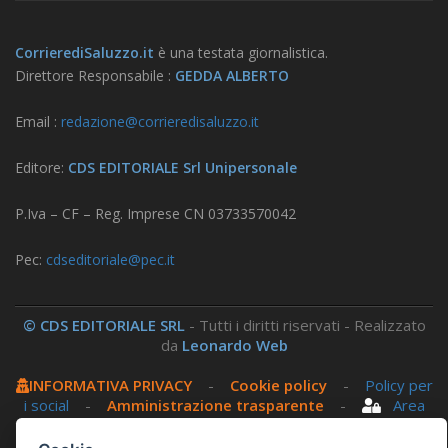
CorrierediSaluzzo.it
è una testata giornalistica.
Direttore Responsabile :
GEDDA ALBERTO
Email :
redazione@corrieredisaluzzo.it
Editore:
CDS EDITORIALE Srl Unipersonale
P.Iva – CF – Reg. Imprese CN 03733570042
Pec:
cdseditoriale@pec.it
© CDS EDITORIALE SRL
- Tutti i diritti riservati - Realizzato
da
Leonardo Web
INFORMATIVA PRIVACY
-
Cookie policy
-
Policy per
i social
-
Amministrazione trasparente
-
Area
riservata