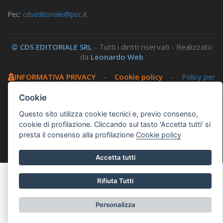
Pec:
cdseditoriale@pec.it
© CDS EDITORIALE SRL
- Tutti i diritti riservati - Realizzato
da
Leonardo Web
INFORMATIVA PRIVACY
-
Cookie policy
-
Policy per
i social
-
Amministrazione trasparente
-
Area
riservata
Cookie
Questo sito utilizza cookie tecnici e, previo consenso,
Questo sito utilizza, nella versione per UTENTI CON
cookie di profilazione. Cliccando sul tasto 'Accetta tutti' si
DISLESSIA,
Biancoenero ®
, una font italiana ad Alta
presta il consenso alla profilazione
Cookie policy
Leggibilità.
Accetta tutti
Rifiuta Tutti
Personalizza