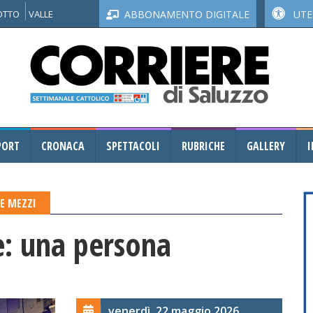
NOTTO
VALLE
ABBONAMENTO DIGITALE
UTEN
PORT
CRONACA
SPETTACOLI
RUBRICHE
GALLERY
I
RE MEZZI
e: una persona
venerdì, 22 maggio 2026