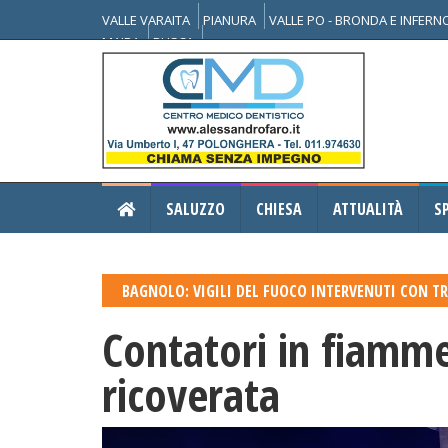
VALLE VARAITA
PIANURA
VALLE PO - BRONDA E INFER
MAIRA
BUSCA
SALUZZO
CHIESA
ATTUALITÀ
S
BAGNOLO: VIGILI DEL FUOCO INTERVENUTI CON T
Contatori in fiamm
ricoverata