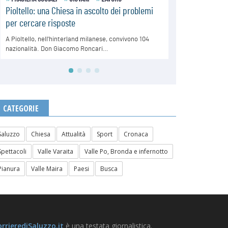
CATEGORIE
Saluzzo
Chiesa
Attualità
Sport
Cronaca
Spettacoli
Valle Varaita
Valle Po, Bronda e infernotto
Pianura
Valle Maira
Paesi
Busca
rrierediSaluzzo.it
è una testata giornalistica.