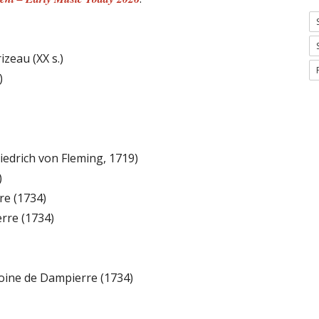
izeau (XX s.)
)
riedrich von Fleming, 1719)
)
re (1734)
rre (1734)
toine de Dampierre (1734)