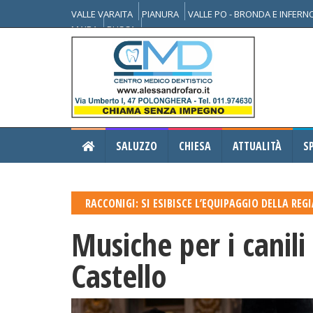
VALLE VARAITA
PIANURA
VALLE PO - BRONDA E INFER
MAIRA
BUSCA
SALUZZO
CHIESA
ATTUALITÀ
S
RACCONIGI: SI ESIBISCE L’EQUIPAGGIO DELLA REG
Musiche per i canili
Castello