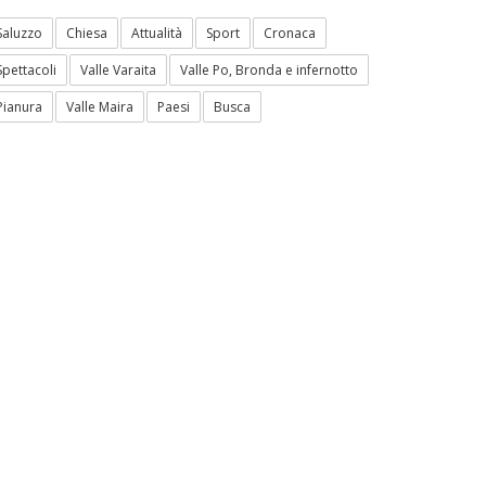
Saluzzo
Chiesa
Attualità
Sport
Cronaca
Spettacoli
Valle Varaita
Valle Po, Bronda e infernotto
Pianura
Valle Maira
Paesi
Busca