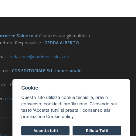
rrierediSaluzzo.it
è una testata giornalistica.
rettore Responsabile :
GEDDA ALBERTO
ail :
redazione@corrieredisaluzzo.it
itore:
CDS EDITORIALE Srl Unipersonale
.Iva – CF – Reg. Imprese CN 03733570042
Cookie
Questo sito utilizza cookie tecnici e, previo
ec:
cdseditoriale@pec.it
consenso, cookie di profilazione. Cliccando sul
tasto 'Accetta tutti' si presta il consenso alla
profilazione
Cookie policy
Accetta tutti
Rifiuta Tutti
ea riservata