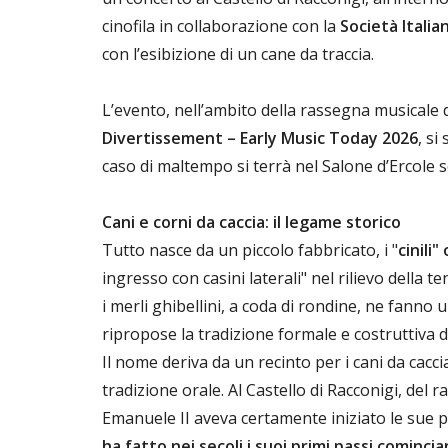
cinofila in collaborazione con la
Società Itali
con l’esibizione di un cane da traccia.
L’evento, nell’ambito della rassegna musicale 
Divertissement – Early Music Today 2026
, si
caso di maltempo si terrà nel Salone d’Ercole s
Cani e corni da caccia: il legame storico
Tutto nasce da un piccolo fabbricato, i "
cinili" 
ingresso con casini laterali" nel rilievo della 
i merli ghibellini, a coda di rondine, ne fann
ripropose la tradizione formale e costruttiva 
Il nome deriva da un recinto per i cani da cacci
tradizione orale. Al Castello di Racconigi, del 
Emanuele II aveva certamente iniziato le sue 
ha fatto nei secoli i suoi primi passi cominci