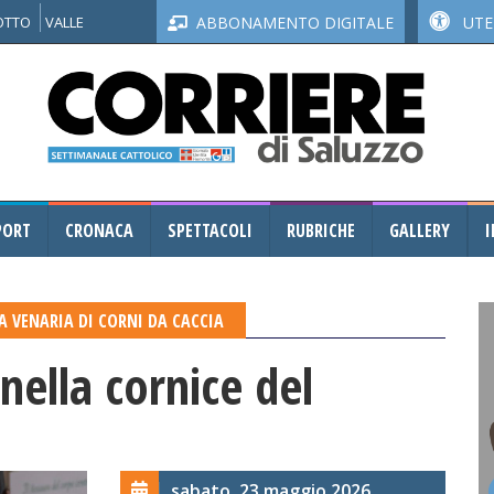
NOTTO
VALLE
ABBONAMENTO DIGITALE
UTEN
PORT
CRONACA
SPETTACOLI
RUBRICHE
GALLERY
I
IA VENARIA DI CORNI DA CACCIA
 nella cornice del
sabato, 23 maggio 2026