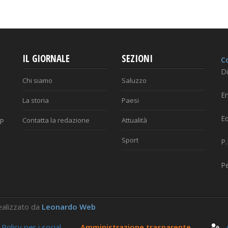
IL GIORNALE
SEZIONI
Co
Di
Chi siamo
Saluzzo
Em
La storia
Paesi
Ed
Contatta la redazione
Attualità
AP
Sport
P
P
 Realizzato da
Leonardo Web
-
Policy per i social
-
Amministrazione trasparente
-
Ar