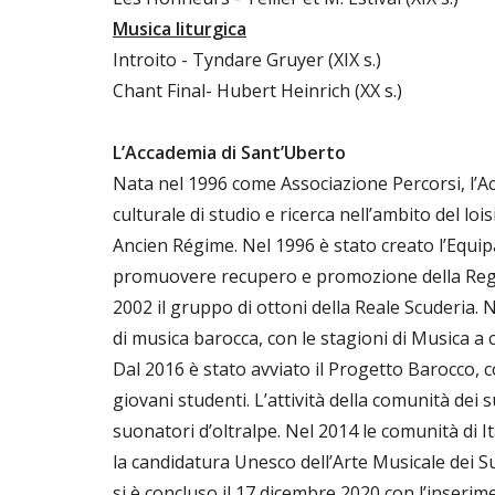
Musica liturgica
Introito - Tyndare Gruyer (XIX s.)
Chant Final- Hubert Heinrich (XX s.)
L’Accademia di Sant’Uberto
Nata nel 1996 come Associazione Percorsi, l’Ac
culturale di studio e ricerca nell’ambito del loi
Ancien Régime. Nel 1996 è stato creato l’Equipa
promuovere recupero e promozione della Reggia
2002 il gruppo di ottoni della Reale Scuderia. N
di musica barocca, con le stagioni di Musica a 
Dal 2016 è stato avviato il Progetto Barocco, c
giovani studenti. L’attività della comunità dei 
suonatori d’oltralpe. Nel 2014 le comunità di I
la candidatura Unesco dell’Arte Musicale dei S
si è concluso il 17 dicembre 2020 con l’inserim