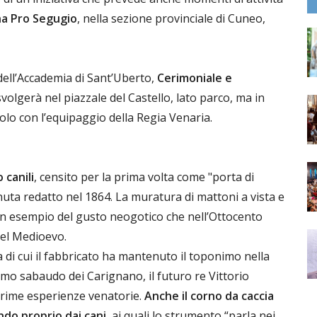
ana Pro Segugio
, nella sezione provinciale di Cuneo,
dell’Accademia di Sant’Uberto,
Cerimoniale e
 svolgerà nel piazzale del Castello, lato parco, ma in
olo con l’equipaggio della Regia Venaria.
o canili
, censito per la prima volta come "porta di
tenuta redatto nel 1864. La muratura di mattoni a vista e
o un esempio del gusto neogotico che nell’Ottocento
del Medioevo.
a di cui il fabbricato ha mantenuto il toponimo nella
ramo sabaudo dei Carignano, il futuro re Vittorio
prime esperienze venatorie.
Anche il corno da caccia
ando proprio dai cani
, ai quali lo strumento “parla nei