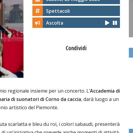
Spettacoli
Ascolta
Condividi
onio regionale insieme per un concerto. L’
Accademia di
aria di suonatori di Corno da caccia
, darà luogo a un
onio artistico del Piemonte.
enuta scarlatta e bleu du roi, i colori sabaudi, presenterà
o di un'iniziativa che prevede anche momenti di attività