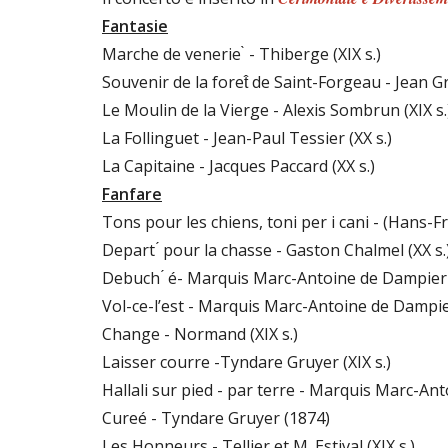
Fantasie
Marche de venerie ̀ - Thiberge (XIX s.)
Souvenir de la foret̂ de Saint-Forgeau - Jean Gr
Le Moulin de la Vierge - Alexis Sombrun (XIX s.
La Follinguet - Jean-Paul Tessier (XX s.)
La Capitaine - Jacques Paccard (XX s.)
Fanfare
Tons pour les chiens, toni per i cani - (Hans-F
Depart ́ pour la chasse - Gaston Chalmel (XX s.
Debuch ́ é- Marquis Marc-Antoine de Dampier
Vol-ce-l’est - Marquis Marc-Antoine de Dampie
Change - Normand (XIX s.)
Laisser courre -Tyndare Gruyer (XIX s.)
Hallali sur pied - par terre - Marquis Marc-An
Cureé - Tyndare Gruyer (1874)
Les Honneurs - Tellier et M. Estival (XIX s.)