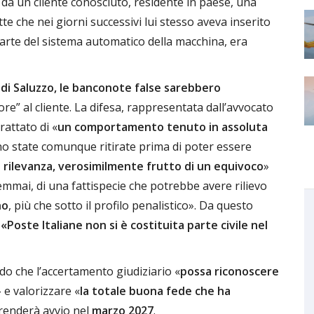
 da un cliente conosciuto, residente in paese, una
te che nei giorni successivi lui stesso aveva inserito
parte del sistema automatico della macchina, era
di Saluzzo, le banconote false
sarebbero
ore” al cliente. La difesa, rappresentata dall’avvocato
trattato di «
un comportamento tenuto in assoluta
no state comunque ritirate prima di poter essere
 rilevanza, verosimilmente frutto di un equivoco
»
semmai, di una fattispecie che potrebbe avere rilievo
no
, più che sotto il profilo penalistico». Da questo
e
«Poste Italiane non si è costituita parte civile nel
ndo che l’accertamento giudiziario «
possa riconoscere
» e valorizzare «
la totale buona fede che ha
 prenderà avvio nel
marzo 2027
.