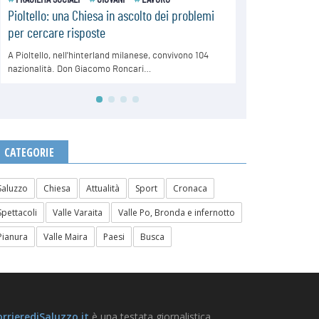
CATEGORIE
Saluzzo
Chiesa
Attualità
Sport
Cronaca
Spettacoli
Valle Varaita
Valle Po, Bronda e infernotto
Pianura
Valle Maira
Paesi
Busca
rrierediSaluzzo.it
è una testata giornalistica.