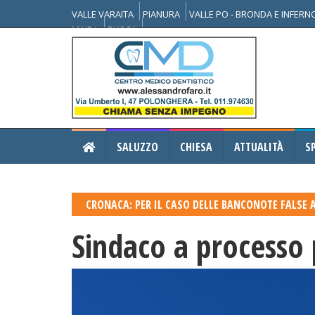
VALLE VARAITA
PIANURA
VALLE PO - BRONDA E INFER
MAIRA
BUSCA
SALUZZO
CHIESA
ATTUALITÀ
S
CRONACA: PER IL CASO DELLE BANCONOTE FALSE
Sindaco a processo 