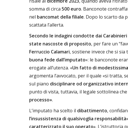
risale al
dicembre 2023
, quando aveva ritirato
somma di circa
500 euro
. Banconote contraffat
nel
bancomat della filiale
. Dopo lo scarto da 
scattata l’allerta.
Secondo le indagini condotte dai Carabinieri 
state nascoste di proposito
, per fare un “fav
Ferruccio Calamari
, sostiene invece che si sia 
buona fede dall’imputato
»: le banconote era
erogate all’utenza. «
Un fatto di modestissima
argomenta l’avvocato, per il quale «si tratta, 
sul piano
disciplinare od organizzativo inter
punto di vista, tuttavia, il legale sottolinea ch
processo»
.
L’imputato ha scelto il
dibattimento
, confida
l’insussistenza di qualsivoglia responsabilità
caratterizzato il suo operato
». L’istruttoria