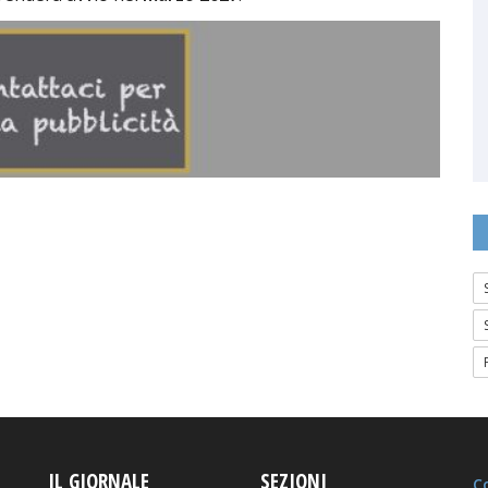
IL GIORNALE
SEZIONI
Co