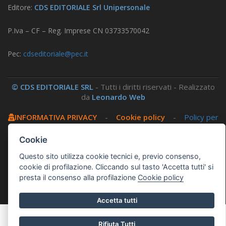
Editore:
CDS EDITORIALE Srl Unipersonale
P.Iva – CF – Reg. Imprese CN 03733570042
Pec:
cdseditoriale@pec.it
© CDS EDITORIALE SRL
- Tutti i diritti riservati - Realizzato
da
Leonardo Web
INFORMATIVA PRIVACY
-
Cookie policy
-
Policy per
i social
-
Amministrazione trasparente
-
Area
riservata
Cookie
Questo sito utilizza cookie tecnici e, previo consenso,
Questo sito utilizza, nella versione per UTENTI CON
cookie di profilazione. Cliccando sul tasto 'Accetta tutti' si
DISLESSIA,
Biancoenero ®
, una font italiana ad Alta
presta il consenso alla profilazione
Cookie policy
Leggibilità.
Accetta tutti
Rifiuta Tutti