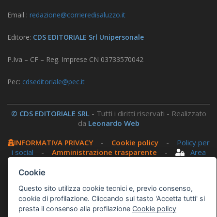
Email :
redazione@corrieredisaluzzo.it
Editore:
CDS EDITORIALE Srl Unipersonale
P.Iva – CF – Reg. Imprese CN 03733570042
Pec:
cdseditoriale@pec.it
© CDS EDITORIALE SRL
- Tutti i diritti riservati - Realizzato
da
Leonardo Web
INFORMATIVA PRIVACY
-
Cookie policy
-
Policy per
i social
-
Amministrazione trasparente
-
Area
riservata
Cookie
Questo sito utilizza, nella versione per UTENTI CON
Questo sito utilizza cookie tecnici e, previo consenso,
cookie di profilazione. Cliccando sul tasto 'Accetta tutti' si
DISLESSIA,
Biancoenero ®
, una font italiana ad Alta
presta il consenso alla profilazione
Cookie policy
Leggibilità.