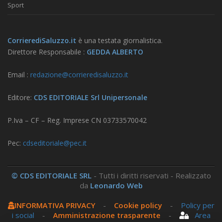
Sport
CorrierediSaluzzo.it
è una testata giornalistica.
Direttore Responsabile :
GEDDA ALBERTO
Email :
redazione@corrieredisaluzzo.it
Editore:
CDS EDITORIALE Srl Unipersonale
P.Iva – CF – Reg. Imprese CN 03733570042
Pec:
cdseditoriale@pec.it
© CDS EDITORIALE SRL
- Tutti i diritti riservati - Realizzato
da
Leonardo Web
INFORMATIVA PRIVACY
-
Cookie policy
-
Policy per
i social
-
Amministrazione trasparente
-
Area