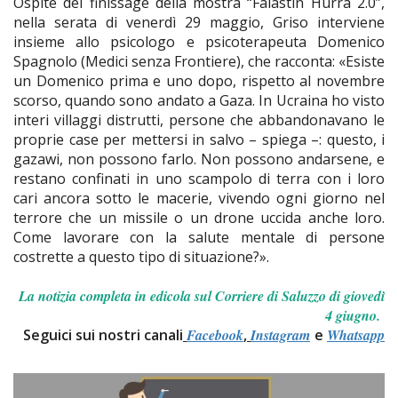
Ospite del finissage della mostra “Falastin Hurra 2.0”,
nella serata di venerdì 29 maggio, Griso interviene
insieme allo psicologo e psicoterapeuta Domenico
Spagnolo (Medici senza Frontiere), che racconta: «Esiste
un Domenico prima e uno dopo, rispetto al novembre
scorso, quando sono andato a Gaza. In Ucraina ho visto
interi villaggi distrutti, persone che abbandonavano le
proprie case per mettersi in salvo – spiega –: questo, i
gazawi, non possono farlo. Non possono andarsene, e
restano confinati in uno scampolo di terra con i loro
cari ancora sotto le macerie, vivendo ogni giorno nel
terrore che un missile o un drone uccida anche loro.
Come lavorare con la salute mentale di persone
costrette a questo tipo di situazione?».
La notizia completa in edicola sul Corriere di Saluzzo di giovedì
4 giugno.
Seguici sui nostri canali
Facebook
,
Instagram
e
Whatsapp