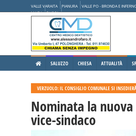
VALLE VARAITA
PIANURA
VALLE PO - BRONDA E INFER
MAIRA
BUSCA
SALUZZO
CHIESA
ATTUALITÀ
S
VERZUOLO: IL CONSIGLIO COMUNALE SI INSEDIERÀ
Nominata la nuova 
vice-sindaco