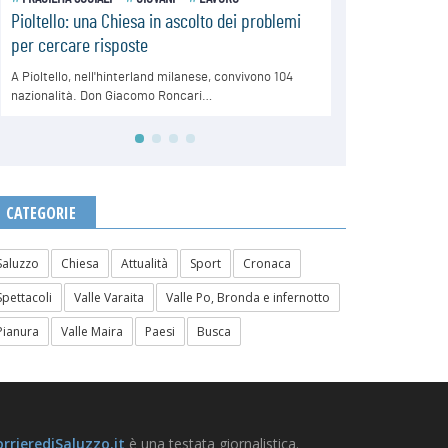
CATEGORIE
Saluzzo
Chiesa
Attualità
Sport
Cronaca
Spettacoli
Valle Varaita
Valle Po, Bronda e infernotto
Pianura
Valle Maira
Paesi
Busca
rrierediSaluzzo.it
è una testata giornalistica.