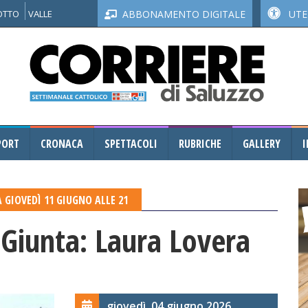
NOTTO
VALLE
ABBONAMENTO DIGITALE
UTEN
PORT
CRONACA
SPETTACOLI
RUBRICHE
GALLERY
I
 GIOVEDÌ 11 GIUGNO ALLE 21
Giunta: Laura Lovera
giovedì, 04 giugno 2026