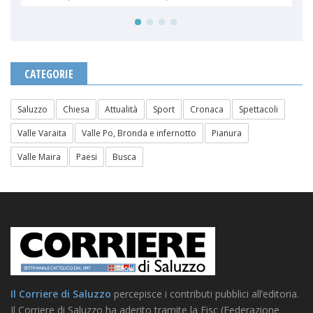
CATEGORIE
Saluzzo
Chiesa
Attualità
Sport
Cronaca
Spettacoli
Valle Varaita
Valle Po, Bronda e infernotto
Pianura
Valle Maira
Paesi
Busca
Il Corriere di Saluzzo
percepisce i contributi pubblici all’editoria.
Il Corriere di Saluzzo ha aderito tramite la Fisc (Federazione