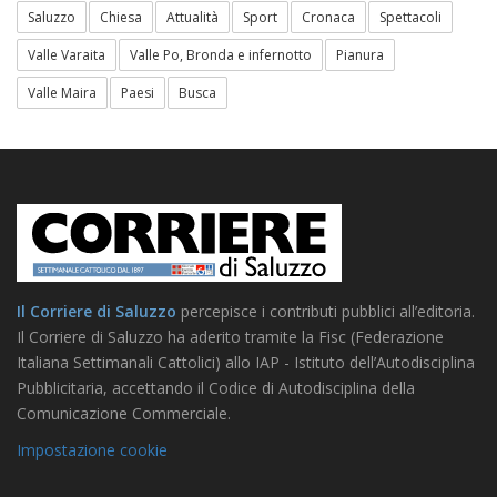
Saluzzo
Chiesa
Attualità
Sport
Cronaca
Spettacoli
Valle Varaita
Valle Po, Bronda e infernotto
Pianura
Valle Maira
Paesi
Busca
Il Corriere di Saluzzo
percepisce i contributi pubblici all’editoria.
Il Corriere di Saluzzo ha aderito tramite la Fisc (Federazione
Italiana Settimanali Cattolici) allo IAP - Istituto dell’Autodisciplina
Pubblicitaria, accettando il Codice di Autodisciplina della
Comunicazione Commerciale.
Impostazione cookie