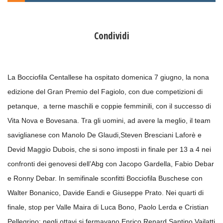
Condividi
La Bocciofila Centallese ha ospitato domenica 7 giugno, la nona
edizione del Gran Premio del Fagiolo, con due competizioni di
petanque, a terne maschili e coppie femminili, con il successo di
Vita Nova e Bovesana. Tra gli uomini, ad avere la meglio, il team
saviglianese con Manolo De Glaudi,Steven Bresciani Laforè e
Devid Maggio Dubois, che si sono imposti in finale per 13 a 4 nei
confronti dei genovesi dell’Abg con Jacopo Gardella, Fabio Debar
e Ronny Debar. In semifinale sconfitti Bocciofila Buschese con
Walter Bonanico, Davide Eandi e Giuseppe Prato. Nei quarti di
finale, stop per Valle Maira di Luca Bono, Paolo Lerda e Cristian
Pellegrino; negli ottavi si fermavano,Enrico Renard,Santino Vailatti