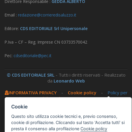
Direttore Responsabile :
GEDDA ALBERTO
Email :
redazione@corrieredisaluzzo.it
Editore:
CDS EDITORIALE Srl Unipersonale
P.Iva – CF – Reg. Imprese CN 03733570042
Pec:
cdseditoriale@pec.it
© CDS EDITORIALE SRL
- Tutti i diritti riservati - Realizzato
da
Leonardo Web
INFORMATIVA PRIVACY
-
Cookie policy
-
Policy per
i social
-
Amministrazione trasparente
-
Area
riservata
Cookie
Questo sito utilizza cookie tecnici e, previo consenso,
Questo sito utilizza, nella versione per UTENTI CON
cookie di profilazione. Cliccando sul tasto 'Accetta tutti' si
DISLESSIA,
Biancoenero ®
, una font italiana ad Alta
presta il consenso alla profilazione
Cookie policy