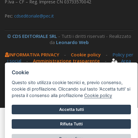
P.Iva – CF – Reg. Imprese CN 03733570042
Pec:
cdseditoriale@pec.it
© CDS EDITORIALE SRL
- Tutti i diritti riservati - Realizzato
da
Leonardo Web
INFORMATIVA PRIVACY
-
Cookie policy
-
Policy per
i social
-
Amministrazione trasparente
-
Area
riservata
Cookie
Questo sito utilizza cookie tecnici e, previo consenso,
Questo sito utilizza, nella versione per UTENTI CON
cookie di profilazione. Cliccando sul tasto 'Accetta tutti' si
DISLESSIA,
Biancoenero ®
, una font italiana ad Alta
presta il consenso alla profilazione
Cookie policy
Leggibilità.
Accetta tutti
Rifiuta Tutti