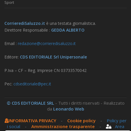
Sport
CorrierediSaluzzo.it
è una testata giornalistica.
Direttore Responsabile :
GEDDA ALBERTO
Email :
redazione@corrieredisaluzzo.it
Editore:
CDS EDITORIALE Srl Unipersonale
P.Iva – CF – Reg. Imprese CN 03733570042
Pec:
cdseditoriale@pec.it
© CDS EDITORIALE SRL
- Tutti i diritti riservati - Realizzato
da
Leonardo Web
INFORMATIVA PRIVACY
-
Cookie policy
-
Policy per
i social
-
Amministrazione trasparente
-
Area