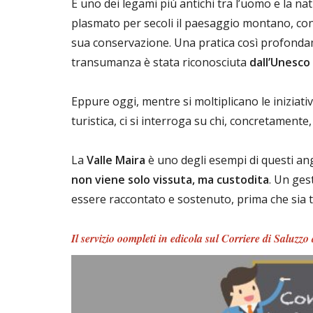
È uno dei legami più antichi tra l’uomo e la na
plasmato per secoli il paesaggio montano, co
sua conservazione. Una pratica così profondame
transumanza è stata riconosciuta
dall’Unesco
Eppure oggi, mentre si moltiplicano le inizia
turistica, ci si interroga su chi, concretamente
La
Valle Maira
è uno degli esempi di questi ang
non viene solo vissuta, ma custodita
. Un ges
essere raccontato e sostenuto, prima che sia t
Il servizio oompleti in edicola sul Corriere di Saluzzo