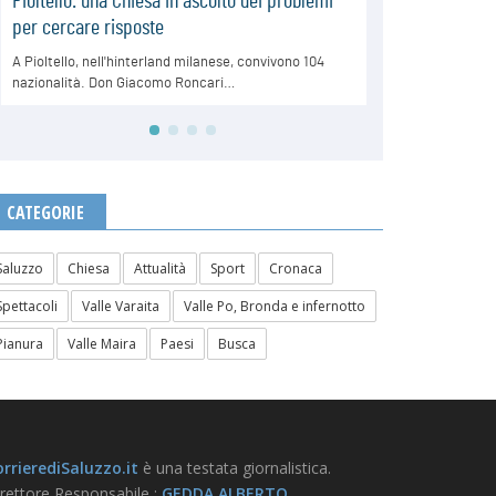
CATEGORIE
Saluzzo
Chiesa
Attualità
Sport
Cronaca
Spettacoli
Valle Varaita
Valle Po, Bronda e infernotto
Pianura
Valle Maira
Paesi
Busca
rrierediSaluzzo.it
è una testata giornalistica.
rettore Responsabile :
GEDDA ALBERTO