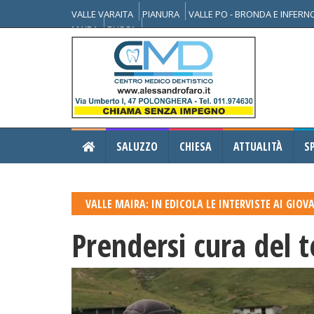
VALLE VARAITA
PIANURA
VALLE PO - BRONDA E INFER
MAIRA
BUSCA
SALUZZO
CHIESA
ATTUALITÀ
S
VALLE MAIRA: IN EDICOLA LE INTERVISTE AI GIOV
Prendersi cura del t