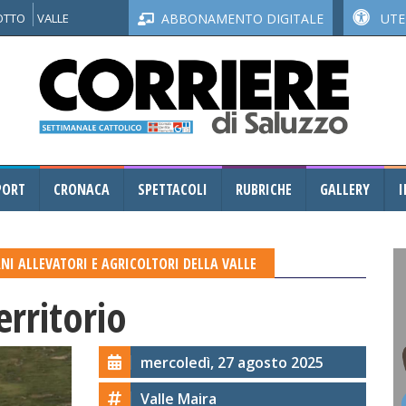
NOTTO
VALLE
ABBONAMENTO DIGITALE
UTEN
PORT
CRONACA
SPETTACOLI
RUBRICHE
GALLERY
I
ANI ALLEVATORI E AGRICOLTORI DELLA VALLE
erritorio
mercoledì, 27 agosto 2025
Valle Maira