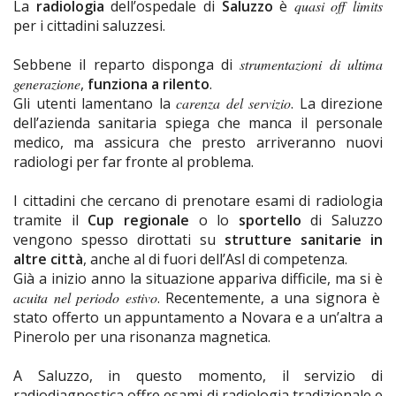
La
radiologia
dell’ospedale di
Saluzzo
è
quasi off limits
per i cittadini saluzzesi.
Sebbene il reparto disponga di
strumentazioni di ultima
generazione
,
funziona a rilento
.
Gli utenti lamentano la
carenza del servizio
. La direzione
dell’azienda sanitaria spiega che manca il personale
medico, ma assicura che presto arriveranno nuovi
radiologi per far fronte al problema.
I cittadini che cercano di prenotare esami di radiologia
tramite il
Cup regionale
o lo
sportello
di Saluzzo
vengono spesso dirottati su
strutture sanitarie in
altre città
, anche al di fuori dell’Asl di competenza.
Già a inizio anno la situazione appariva difficile, ma si è
acuita nel periodo estivo
. Recentemente, a una signora è
stato offerto un appuntamento a Novara e a un’altra a
Pinerolo per una risonanza magnetica.
A Saluzzo, in questo momento, il servizio di
radiodiagnostica offre esami di radiologia tradizionale e