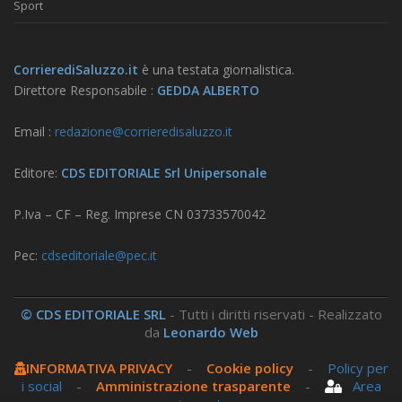
Sport
CorrierediSaluzzo.it
è una testata giornalistica.
Direttore Responsabile :
GEDDA ALBERTO
Email :
redazione@corrieredisaluzzo.it
Editore:
CDS EDITORIALE Srl Unipersonale
P.Iva – CF – Reg. Imprese CN 03733570042
Pec:
cdseditoriale@pec.it
© CDS EDITORIALE SRL
- Tutti i diritti riservati - Realizzato
da
Leonardo Web
INFORMATIVA PRIVACY
-
Cookie policy
-
Policy per
i social
-
Amministrazione trasparente
-
Area