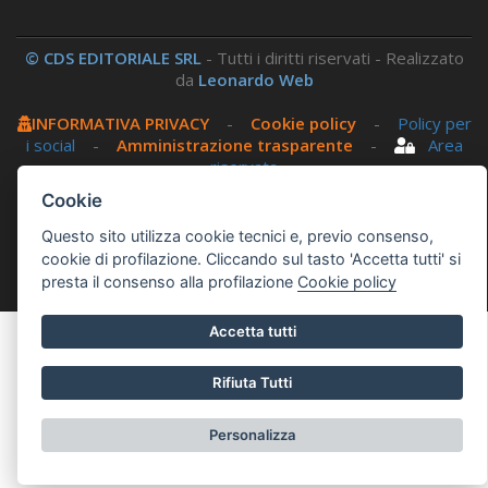
© CDS EDITORIALE SRL
- Tutti i diritti riservati - Realizzato
da
Leonardo Web
INFORMATIVA PRIVACY
-
Cookie policy
-
Policy per
i social
-
Amministrazione trasparente
-
Area
riservata
Cookie
Questo sito utilizza, nella versione per UTENTI CON
Questo sito utilizza cookie tecnici e, previo consenso,
DISLESSIA,
Biancoenero ®
, una font italiana ad Alta
cookie di profilazione. Cliccando sul tasto 'Accetta tutti' si
Leggibilità.
presta il consenso alla profilazione
Cookie policy
Accetta tutti
Rifiuta Tutti
Personalizza